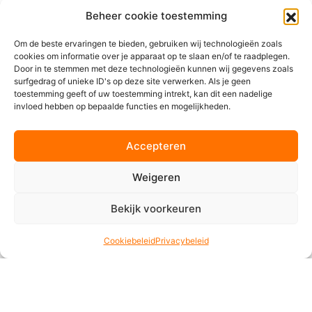
ontvangen en iedere andere omstandigheid die VDS
Beheer cookie toestemming
Crossmedia BV redelijkerwijze niet heeft kunnen
Om de beste ervaringen te bieden, gebruiken wij technologieën zoals
voorzien en waarop VDS Crossmedia BV geen invloed
cookies om informatie over je apparaat op te slaan en/of te raadplegen.
heeft.
Door in te stemmen met deze technologieën kunnen wij gegevens zoals
5.6 Door VDS Crossmedia BV geleverde zaken en de
surfgedrag of unieke ID's op deze site verwerken. Als je geen
toestemming geeft of uw toestemming intrekt, kan dit een nadelige
verpakking daarvan zijn te allen tijde voor rekening van
invloed hebben op bepaalde functies en mogelijkheden.
de klant zodra de goederen het magazijn van VDS
Crossmedia BV hebben verlaten. Indien franco
Accepteren
huislevering is overeengekomen, is het risico voor de
klant vanaf het moment van ontvangst. VDS
Weigeren
Crossmedia BV heeft het recht af te wijken van door
haar aangegeven standaardverpakkingen.
Bekijk voorkeuren
6. Klachten
Cookiebeleid
Privacybeleid
6.1 Klanten kunnen alleen aanspraak maken op
eventuele reclames wanneer klachten over zichtbare
gebreken binnen acht dagen na ontvangst of na de
start van de uitvoering van werkzaamheden of
diensten en klachten over onzichtbare gebreken binnen