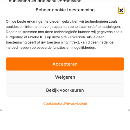
publishing en grafische vormgeving.
Beheer cookie toestemming
Technische productie
Om de beste ervaringen te bieden, gebruiken wij technologieën zoals
cookies om informatie over je apparaat op te slaan en/of te raadplegen.
Door in te stemmen met deze technologieën kunnen wij gegevens zoals
De technische productie is de laatste fase tot de
surfgedrag of unieke ID's op deze site verwerken. Als je geen
toestemming geeft of uw toestemming intrekt, kan dit een nadelige
oplevering van het daadwerkelijke product. Wij zorgen
invloed hebben op bepaalde functies en mogelijkheden.
dat u een
Certified PDF
ontvangt of dat wij deze
aanleveren bij de drukker. Dit bestand is nodig voor het
Accepteren
drukproces, dit bestand bevat alle info voor de drukker.
Alles moet uiteindelijk gemaakt en geleverd worden.
Weigeren
Waarom DTP van VDS
Bekijk voorkeuren
Crossmedia
Cookiebeleid
Privacybeleid
Wij van VDS zijn uiterst dynamisch, staan dag voor jou
klaar en zorgen voor het halen van deadlines. Voor elk
probleem vinden onze desktop publishers een gepaste