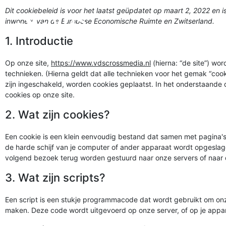
Dit cookiebeleid is voor het laatst geüpdatet op maart 2, 2022 en 
inwoners van de Europese Economische Ruimte en Zwitserland.
1. Introductie
Op onze site,
https://www.vdscrossmedia.nl
(hierna: “de site”) w
technieken. (Hierna geldt dat alle technieken voor het gemak “co
zijn ingeschakeld, worden cookies geplaatst. In het onderstaande 
cookies op onze site.
2. Wat zijn cookies?
Een cookie is een klein eenvoudig bestand dat samen met pagina'
de harde schijf van je computer of ander apparaat wordt opgeslag
volgend bezoek terug worden gestuurd naar onze servers of naar d
3. Wat zijn scripts?
Een script is een stukje programmacode dat wordt gebruikt om onze 
maken. Deze code wordt uitgevoerd op onze server, of op je appar