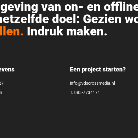
eving van on- en offlin
etzelfde doel: Gezien w
llen.
Indruk maken.
evens
Een project starten?
27
info@vdscrossmedia.nl
n
T. 085-7734171