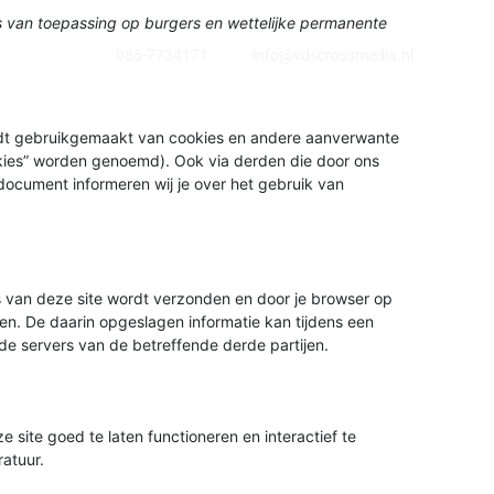
is van toepassing op burgers en wettelijke permanente
085-7734171
info@vdscrossmedia.nl
ordt gebruikgemaakt van cookies en andere aanverwante
okies” worden genoemd). Ook via derden die door ons
document informeren wij je over het gebruik van
s van deze site wordt verzonden en door je browser op
en. De daarin opgeslagen informatie kan tijdens een
e servers van de betreffende derde partijen.
site goed te laten functioneren en interactief te
atuur.