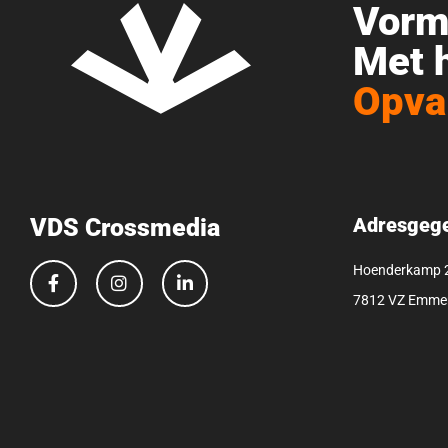
Vormg
Met h
Opva
VDS Crossmedia
Adresgeg
Hoenderkamp 
7812 VZ Emme