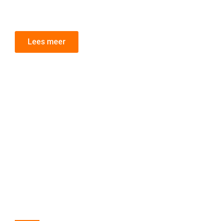
dienst direct herkent.
Lees meer
DTP
Advertenties
,
DTP krant of
magazine