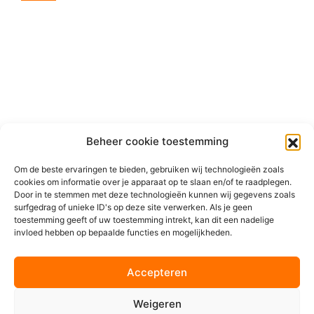
VDS Crossmedia is gespecialiseerd in de opmaak van
tijdschriften, kranten en advertenties. DTP is een vak
apart, dat wij tot in de puntjes beheersen. Wij volgen
naadloos de actuele richtlijnen voor ieder stramien of
ontwerp, zodat de hele publicatie in de juiste stijl wordt
opgeleverd.
Beheer cookie toestemming
Lees meer
Om de beste ervaringen te bieden, gebruiken wij technologieën zoals
cookies om informatie over je apparaat op te slaan en/of te raadplegen.
Door in te stemmen met deze technologieën kunnen wij gegevens zoals
surfgedrag of unieke ID's op deze site verwerken. Als je geen
toestemming geeft of uw toestemming intrekt, kan dit een nadelige
invloed hebben op bepaalde functies en mogelijkheden.
Accepteren
Grafische
Weigeren