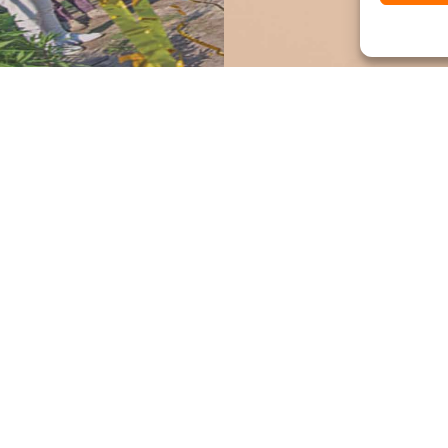
eving van on- en offlin
etzelfde doel: Gezien w
llen.
Indruk maken.
evens
Een project starten?