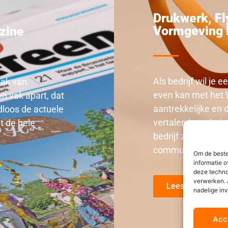
Drukwerk
,
Fl
Vormgeving 
zine
Als bedrijf wil je 
aak van
even kan met het 
en vak apart, dat
aantrekkelijke en d
dloos de actuele
vertalen jouw huis
t de hele
bedrijf zichtbaar 
communicatie.
Om de beste
informatie o
deze techno
verwerken. 
Lees meer
nadelige in
Acc