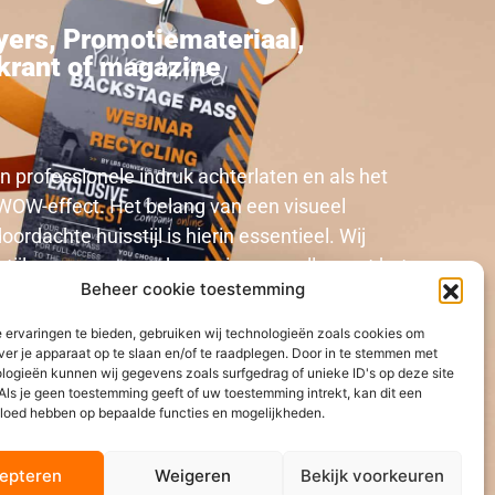
yers
,
Promotiemateriaal
,
krant of magazine
een professionele indruk achterlaten en als het
WOW-effect. Het belang van een visueel
oordachte huisstijl is hierin essentieel. Wij
stijl op een passende manier naar alles wat het
Beheer cookie toestemming
maakt op het gebied van marketing en
 ervaringen te bieden, gebruiken wij technologieën zoals cookies om
ver je apparaat op te slaan en/of te raadplegen. Door in te stemmen met
logieën kunnen wij gegevens zoals surfgedrag of unieke ID's op deze site
Als je geen toestemming geeft of uw toestemming intrekt, kan dit een
vloed hebben op bepaalde functies en mogelijkheden.
epteren
Weigeren
Bekijk voorkeuren