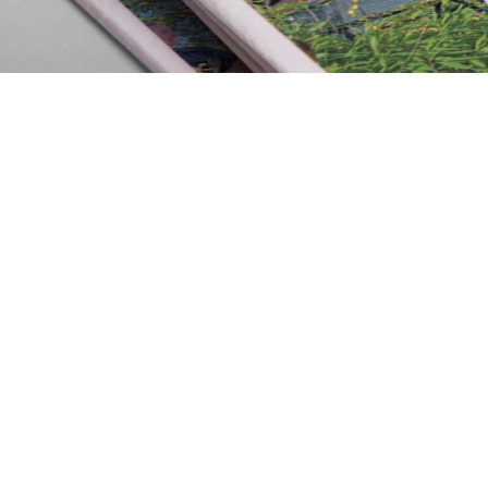
Vormg
Met h
Opva
VDS Crossmedia
Adresgeg