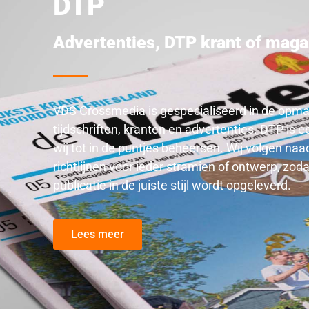
DTP
Advertenties
,
DTP krant of maga
VDS Crossmedia is gespecialiseerd in de opm
tijdschriften, kranten en advertenties. DTP is e
wij tot in de puntjes beheersen. Wij volgen naa
richtlijnen voor ieder stramien of ontwerp, zoda
publicatie in de juiste stijl wordt opgeleverd.
Lees meer