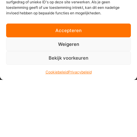
surfgedrag of unieke ID's op deze site verwerken. Als je geen
toestemming geeft of uw toestemming intrekt, kan dit een nadelige
invloed hebben op bepaalde functies en mogelijkheden.
Accepteren
Weigeren
Bekijk voorkeuren
Cookiebeleid
Privacybeleid
Vormgeving van on-
en offline media. Met
hetzelfde doel: