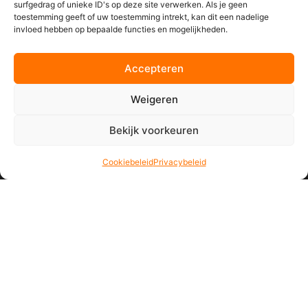
surfgedrag of unieke ID's op deze site verwerken. Als je geen
toestemming geeft of uw toestemming intrekt, kan dit een nadelige
invloed hebben op bepaalde functies en mogelijkheden.
Accepteren
Weigeren
Bekijk voorkeuren
Cookiebeleid
Privacybeleid
Vormgeving van on-
en offline media. Met
hetzelfde doel: